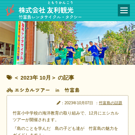
ともりかんこう
株式会社
友利観光
竹富島レンタサイクル・タクシー
＜ 2023年 10月＞ の記事
エシカルツアー in 竹富島
：2023年10月07日
：
竹富島の話題
竹富小中学校の海洋教育の取り組みで、12月にエシカル
ツアーが開催されます。
『島のことを学んだ 島の子ども達が 竹富島の魅力を