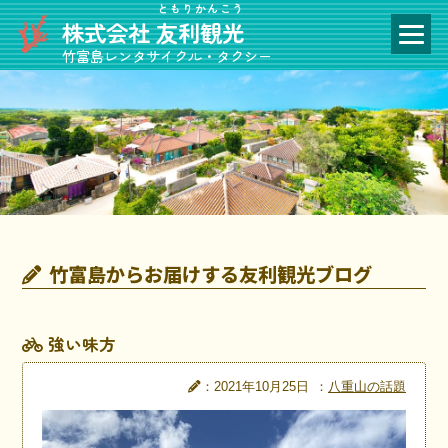
ともりかんこう
株式会社
友利観光
竹富島レンタサイクル・タクシー
竹富島からお届けする友利観光ブログ
強い味方
：2021年10月25日
：
八重山の話題