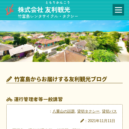
ともりかんこう
株式会社
友利観光
竹富島レンタサイクル・タクシー
竹富島からお届けする友利観光ブログ
運行管理者等一般講習
：
八重山の話題
,
貸切タクシー
,
貸切バス
：2021年11月11日