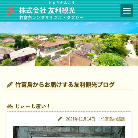
ともりかんこう
株式会社
友利観光
竹富島レンタサイクル・タクシー
竹富島からお届けする友利観光ブログ
じぃーじ凄い！
：2021年11月14日
：
竹富島の話題