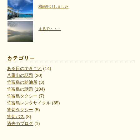
梅雨明けしました
まるで・・・
カテゴリー
ある日のできごと
(14)
八重山の話題
(20)
竹富島の給油所
(3)
竹富島の話題
(194)
竹富島タクシー
(7)
竹富島レンタサイクル
(35)
貸切タクシー
(5)
貸切バス
(8)
過去のブログ
(1)