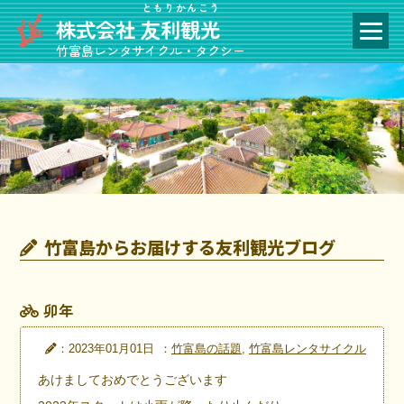
ともりかんこう
株式会社
友利観光
竹富島レンタサイクル・タクシー
竹富島からお届けする友利観光ブログ
卯年
：2023年01月01日
：
竹富島の話題
,
竹富島レンタサイクル
あけましておめでとうございます