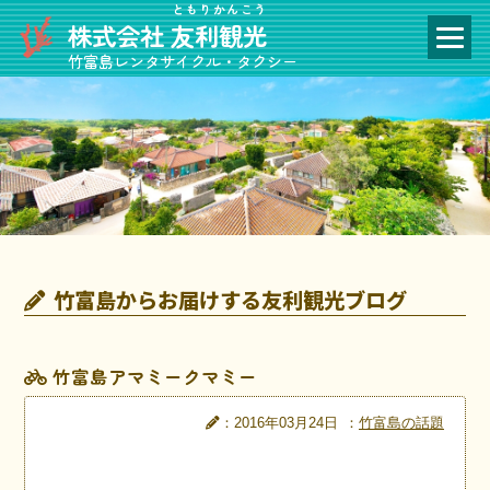
ともりかんこう
株式会社
友利観光
竹富島レンタサイクル・タクシー
竹富島からお届けする友利観光ブログ
竹富島アマミークマミー
：2016年03月24日
：
竹富島の話題