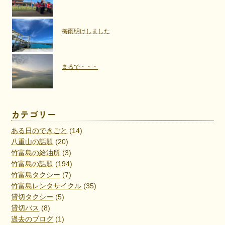
梅雨明けしました
まるで・・・
カテゴリー
ある日のできごと
(14)
八重山の話題
(20)
竹富島の給油所
(3)
竹富島の話題
(194)
竹富島タクシー
(7)
竹富島レンタサイクル
(35)
貸切タクシー
(5)
貸切バス
(8)
過去のブログ
(1)