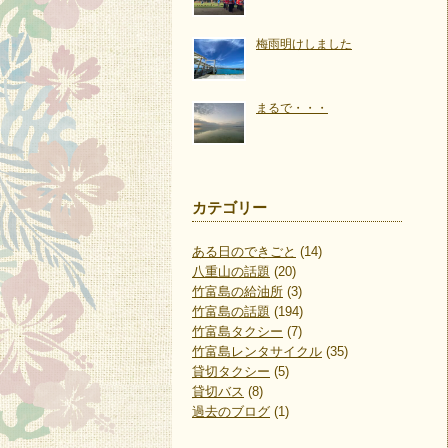
梅雨明けしました
まるで・・・
カテゴリー
ある日のできごと
(14)
八重山の話題
(20)
竹富島の給油所
(3)
竹富島の話題
(194)
竹富島タクシー
(7)
竹富島レンタサイクル
(35)
貸切タクシー
(5)
貸切バス
(8)
過去のブログ
(1)